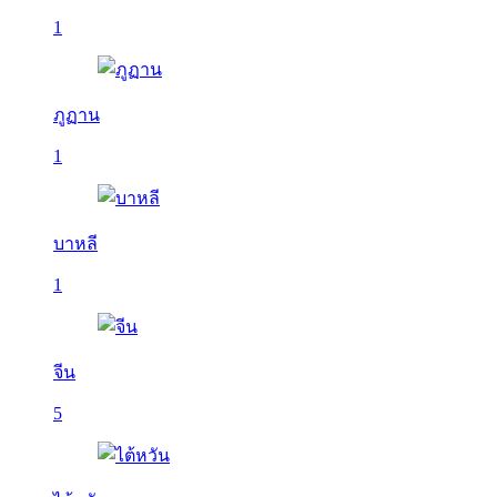
1
ภูฏาน
1
บาหลี
1
จีน
5