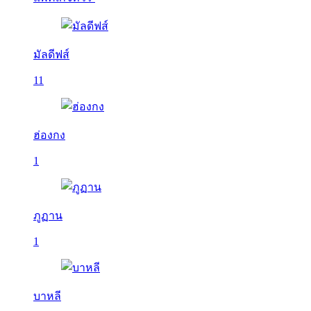
มัลดีฟส์
11
ฮ่องกง
1
ภูฏาน
1
บาหลี