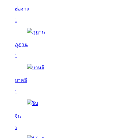
ฮ่องกง
1
ภูฏาน
1
บาหลี
1
จีน
5