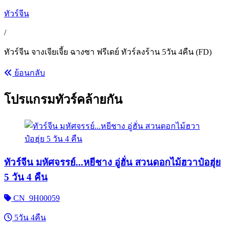
ทัวร์จีน
/
ทัวร์จีน จางเจียเจี้ย ฉางซา ฟรีเดย์ ทัวร์ลงร้าน 5วัน 4คืน (FD)
ย้อนกลับ
โปรแกรมทัวร์คล้ายกัน
ทัวร์จีน มหัศจรรย์...หยีชาง อู่ฮั่น สวนดอกไม้ฮวาป๋อฮุ่ย
5 วัน 4 คืน
CN_9H00059
5วัน 4คืน